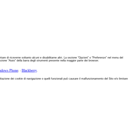
are di riceverne soltanto alcuni e disabilitarne altri. La sezione "Opzioni" o "Preferenze" nel menu del
ezione “Aiuto” della barra degli strumenti presente nella maggior parte dei browser.
ndows Phone
Blackberry
; -
.
ilitazione dei cookie di navigazione o quelli funzionali può causare il malfunzionamento del Sito e/o limitare