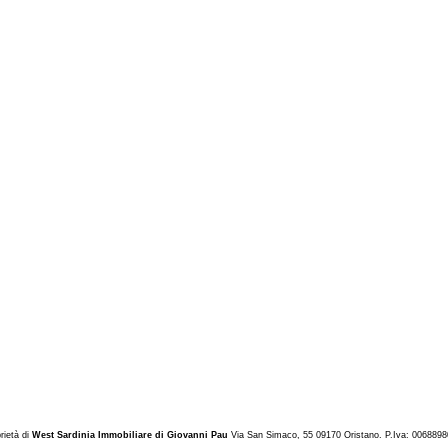
rietà d
i
West Sardinia Immobiliare di Giovanni Pau
Via San Simaco, 55 09170 Oristano. P.Iva: 006889