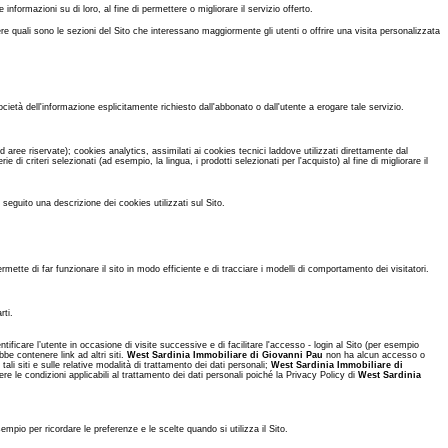
formazioni su di loro, al fine di permettere o migliorare il servizio offerto.
re quali sono le sezioni del Sito che interessano maggiormente gli utenti o offrire una visita personalizzata
cietà dell'informazione esplicitamente richiesto dall'abbonato o dall'utente a erogare tale servizio.
ree riservate); cookies analytics, assimilati ai cookies tecnici laddove utilizzati direttamente dal
i criteri selezionati (ad esempio, la lingua, i prodotti selezionati per l'acquisto) al fine di migliorare il
di seguito una descrizione dei cookies utilizzati sul Sito.
ermette di far funzionare il sito in modo efficiente e di tracciare i modelli di comportamento dei visitatori.
rti.
ificare l’utente in occasione di visite successive e di facilitare l'accesso - login al Sito (per esempio
bbe contenere link ad altri siti.
West Sardinia Immobiliare di Giovanni Pau
non ha alcun accesso o
ali siti e sulle relative modalità di trattamento dei dati personali;
West Sardinia Immobiliare di
ere le condizioni applicabili al trattamento dei dati personali poiché la Privacy Policy di
West Sardinia
empio per ricordare le preferenze e le scelte quando si utilizza il Sito.