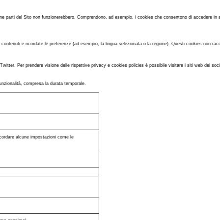
cune parti del Sito non funzionerebbero. Comprendono, ad esempio, i cookies che consentono di accedere in 
 contenuti e ricordate le preferenze (ad esempio, la lingua selezionata o la regione). Questi cookies non rac
witter. Per prendere visione delle rispettive privacy e cookies policies è possibile visitare i siti web dei so
 e funzionalità, compresa la durata temporale.
ricordare alcune impostazioni come le