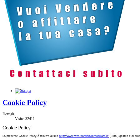
Cookie Policy
Dettagli
Visite: 32411
Cookie Policy
La presente Cookie Policy è relativa al sito
http://www.westsardiniaimmobiliare.it/
(“Sito”)
gestito e
di prop