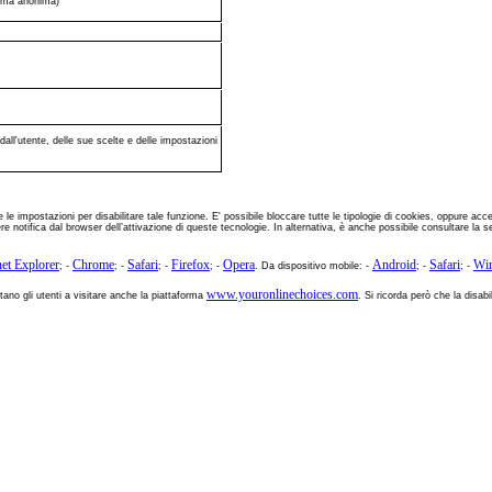
forma anonima)
dall'utente, delle sue scelte e delle impostazioni
mpostazioni per disabilitare tale funzione. E' possibile bloccare tutte le tipologie di cookies, oppure accett
 notifica dal browser dell’attivazione di queste tecnologie. In alternativa, è anche possibile consultare la s
net Explorer
Chrome
Safari
Firefox
Opera
Android
Safari
Wi
; -
; -
; -
; -
. Da dispositivo mobile: -
; -
; -
www.youronlinechoices.com
tano gli utenti a visitare anche la piattaforma
. Si ricorda però che la disab