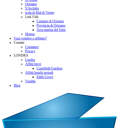
Oristano
S'Archittu
isola di Mal di Ventre
Link Utili
Comune di Oristano
Provincia di Oristano
Area marina del Sinis
Mappa
Vuoi vendere o affittare?
Contatti
Contattaci
Privacy
LONDRA
Londra
Affitti brevi
Courtfield Gardens
Affitti lunghi periodi
Edith Grove
Vendita
Blog