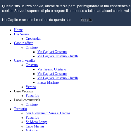
Questo sito utilizza cookie, anche di terze parti, per migliorare la tua esperienz
cookie. Se vuoi saperne di più o negare il consenso a tutti o ad alcuni cookie vai
Ho Capito e accetto i cookies da questo sito.
Accetto
menu
Home
Chi Siamo
Credenziali
Case in affitto
Oristano
Via Cagliari Oristano
Via Cagliari Oristano 2 livelli
Case in vendita
Oristano
Via Taranto Oristano
Via Cagliari Oristano
Via Cagliari Oristano 2 livelli
Piazza Mariano
Verona
Case Vacanze
Putzu Idu
Locali commerciali
Oristano
Territorio
San Giovanni di Sinis e Tharros
Putzu Idu
Sa Mesa Longa
Capo Mannu
Is Arutas