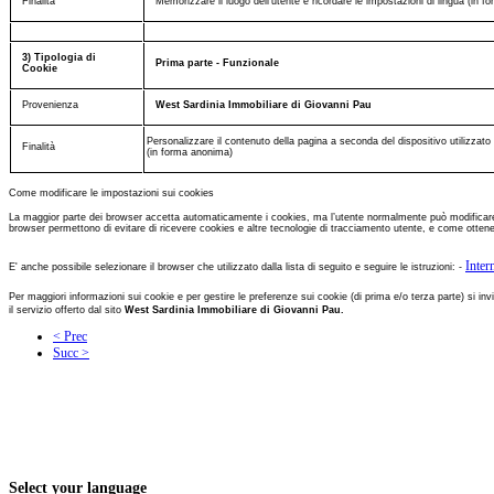
Finalità
Memorizzare il luogo dell'utente e ricordare le impostazioni di lingua (in 
3) Tipologia di
Prima parte - Funzionale
Cookie
Provenienza
West Sardinia Immobiliare di Giovanni Pau
Personalizzare il contenuto della pagina a seconda del dispositivo utilizzato 
Finalità
(in forma anonima)
Come modificare le impostazioni sui cookies
La maggior parte dei browser accetta automaticamente i cookies, ma l’utente normalmente può modificare le i
browser permettono di evitare di ricevere cookies e altre tecnologie di tracciamento utente, e come ottenere
Inter
E' anche possibile selezionare il browser che utilizzato dalla lista di seguito e seguire le istruzioni: -
Per maggiori informazioni sui cookie e per gestire le preferenze sui cookie (di prima e/o terza parte) si invi
il servizio offerto dal sito
West Sardinia Immobiliare di Giovanni Pau.
< Prec
Succ >
Select your language