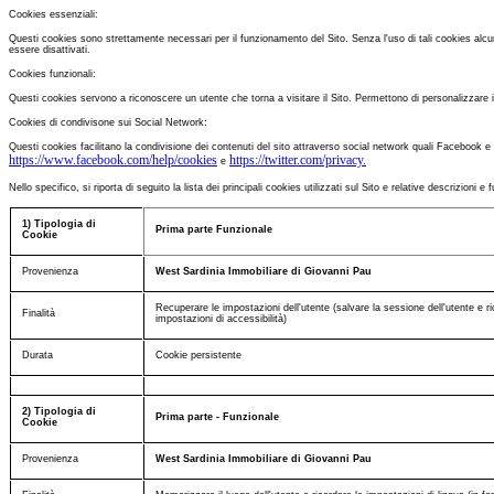
Cookies essenziali:
Questi cookies sono strettamente necessari per il funzionamento del Sito. Senza l'uso di tali cookies al
essere disattivati.
Cookies funzionali:
Questi cookies servono a riconoscere un utente che torna a visitare il Sito. Permettono di personalizzare i
Cookies di condivisone sui Social Network:
Questi cookies facilitano la condivisione dei contenuti del sito attraverso social network quali Facebook e T
https://www.facebook.com/help/cookies
https://twitter.com/privacy.
e
Nello specifico, si riporta di seguito la lista dei principali cookies utilizzati sul Sito e relative descrizioni
1) Tipologia di
Prima parte Funzionale
Cookie
Provenienza
West Sardinia Immobiliare di Giovanni Pau
Recuperare le impostazioni dell'utente (salvare la sessione dell'utente e 
Finalità
impostazioni di accessibilità)
Durata
Cookie persistente
2) Tipologia di
Prima parte - Funzionale
Cookie
Provenienza
West Sardinia Immobiliare di Giovanni Pau