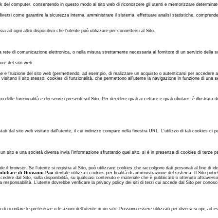
disk del computer, consentendo in questo modo al sito web di riconoscere gli utenti e memorizzare determinate in
diversi come garantire la sicurezza interna, amministrare il sistema, effettuare analisi statistiche, comprende
sia ad ogni altro dispositivo che l'utente può utilizzare per connettersi al Sito.
a rete di comunicazione elettronica, o nella misura strettamente necessaria al fornitore di un servizio della so
tore del sito web.
e fruizione del sito web (permettendo, ad esempio, di realizzare un acquisto o autenticarsi per accedere ad a
itano il sito stesso; cookies di funzionalità, che permettono all'utente la navigazione in funzione di una serie d
no delle funzionalità e dei servizi presenti sul Sito. Per decidere quali accettare e quali rifiutare, è illustrata 
ti dal sito web visitato dall'utente, il cui indirizzo compare nella finestra URL. L'utilizzo di tali cookies ci p
 un sito e una società diversa invia l'informazione sfruttando quel sito, si è in presenza di cookies di terze pa
browser. Se l’utente si registra al Sito, può utilizzare cookies che raccolgono dati personali al fine di ident
obiliare di Giovanni Pau
dentale utilizza i cookies per finalità di amministrazione del sistema. Il Sito potre
cedere dal Sito, sulla disponibilità, su qualsiasi contenuto e materiale che è pubblicato o ottenuto attraverso t
 responsabilità. L’utente dovrebbe verificare la privacy policy dei siti di terzi cui accede dal Sito per conosc
i ricordare le preferenze o le azioni dell'utente in un sito. Possono essere utilizzati per diversi scopi, ad es