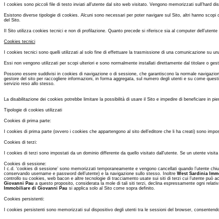
I cookies sono piccoli file di testo inviati all'utente dal sito web visitato. Vengono memorizzati sull’hard 
Esistono diverse tipologie di cookies. Alcuni sono necessari per poter navigare sul Sito, altri hanno scopi 
del Sito.
Il Sito utilizza cookies tecnici e non di profilazione. Quanto precede si riferisce sia al computer dell’utente 
Cookies tecnici
I cookies tecnici sono quelli utilizzati al solo fine di effettuare la trasmissione di una comunicazione su un
Essi non vengono utilizzati per scopi ulteriori e sono normalmente installati direttamente dal titolare o ges
Possono essere suddivisi in cookies di navigazione o di sessione, che garantiscono la normale navigazione 
gestore del sito per raccogliere informazioni, in forma aggregata, sul numero degli utenti e su come questi vis
servizio reso allo stesso.
La disabilitazione dei cookies potrebbe limitare la possibilità di usare il Sito e impedire di beneficiare in pie
Tipologie di cookies utilizzati
Cookies di prima parte:
I cookies di prima parte (ovvero i cookies che appartengono al sito dell’editore che li ha creati) sono imposta
Cookies di terzi:
I cookies di terzi sono impostati da un dominio differente da quello visitato dall'utente. Se un utente visita
Cookies di sessione:
I c.d. ‘cookies di sessione’ sono memorizzati temporaneamente e vengono cancellati quando l’utente chiude il 
conservando username e password dell’utente) e la navigazione sullo stesso. Inoltre
West Sardinia Imm
controllo su cookies, web bacon e altre tecnologie di tracciamento usate sui siti di terzi cui l’utente può ac
Giovanni Pau
a questo proposito, considerata la mole di tali siti terzi, declina espressamente ogni relativa
Immobiliare di Giovanni Pau
si applica solo al Sito come sopra definito.
Cookies persistenti:
I cookies persistenti sono memorizzati sul dispositivo degli utenti tra le sessioni del browser, consentendo d