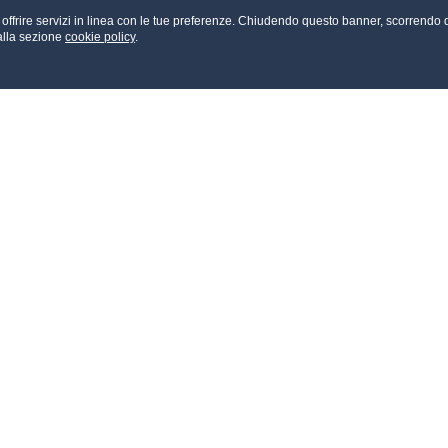
a e offrire servizi in linea con le tue preferenze. Chiudendo questo banner, scorre
 alla sezione
cookie policy
.