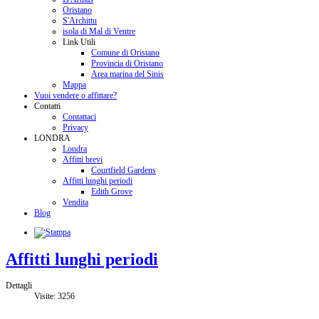
Oristano
S'Archittu
isola di Mal di Ventre
Link Utili
Comune di Oristano
Provincia di Oristano
Area marina del Sinis
Mappa
Vuoi vendere o affittare?
Contatti
Contattaci
Privacy
LONDRA
Londra
Affitti brevi
Courtfield Gardens
Affitti lunghi periodi
Edith Grove
Vendita
Blog
Affitti lunghi periodi
Dettagli
Visite: 3256