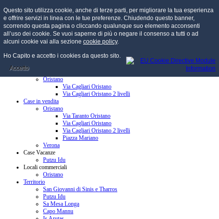
Questo sito utilizza cookie, anche di terze parti, per migliorare la tua esperienza
e offrire servizi in linea con le tue preferenze. Chiudendo questo banner,
scorrendo questa pagina o cliccando qualunque suo elemento acconsenti
all’uso dei cookie. Se vuoi saperne di più o negare il consenso a tutti o ad
menu
alcuni cookie vai alla sezione
cookie policy
.
Home
Ho Capito e accetto i cookies da questo sito.
Chi Siamo
Credenziali
Accetto
Case in affitto
Oristano
Via Cagliari Oristano
Via Cagliari Oristano 2 livelli
Case in vendita
Oristano
Via Taranto Oristano
Via Cagliari Oristano
Via Cagliari Oristano 2 livelli
Piazza Mariano
Verona
Case Vacanze
Putzu Idu
Locali commerciali
Oristano
Territorio
San Giovanni di Sinis e Tharros
Putzu Idu
Sa Mesa Longa
Capo Mannu
Is Arutas