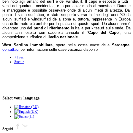
ben noto agli amanti del
surf
e del
windsurf
. Il capo è esposto a tutti i
venti dei quadranti occidentali, e in particolar modo al
maestrale
. Durante
le mareggiate è possibile osservare onde di alcuni metri di altezza. Dal
punto di vista surfistico, è stato scoperto verso la fine degli anni '80 da
alcuni surfisti e windsurfisti della zona e, tuttora, rappresenta in
Europa
una delle mete più ambite per la pratica di questo sport
. Da alcuni anni è
diventato uno dei
punti di riferimento
in
Italia
per
kitesurf
sulle onde. Da
alcuni anni ospita con cadenza annuale il "
Capo del Capo
", una
competizione surfistica di
livello nazionale
.
West Sardina Immobiliare
, opera nella costa ovest della
Sardegna
,
contattaci
per informazioni sulle case vacanza disponibili.
< Prec
Succ >
Select your language
Seguici