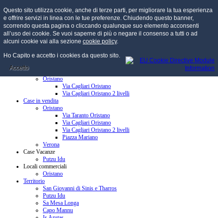
Questo sito utilizza cookie, anche di terze parti, per migliorare la tua esperienza
e offrire servizi in linea con le tue preferenze. Chiudendo questo banner,
scorrendo questa pagina o cliccando qualunque suo elemento acconsenti
all’uso dei cookie. Se vuoi saperne di più o negare il consenso a tutti o ad
menu
alcuni cookie vai alla sezione
cookie policy
.
Home
Ho Capito e accetto i cookies da questo sito.
Chi Siamo
Credenziali
Accetto
Case in affitto
Oristano
Via Cagliari Oristano
Via Cagliari Oristano 2 livelli
Case in vendita
Oristano
Via Taranto Oristano
Via Cagliari Oristano
Via Cagliari Oristano 2 livelli
Piazza Mariano
Verona
Case Vacanze
Putzu Idu
Locali commerciali
Oristano
Territorio
San Giovanni di Sinis e Tharros
Putzu Idu
Sa Mesa Longa
Capo Mannu
Is Arutas