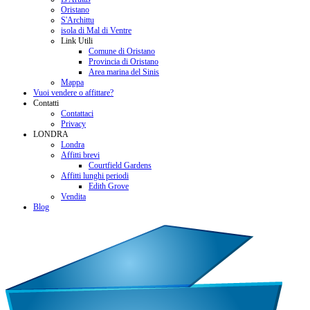
Oristano
S'Archittu
isola di Mal di Ventre
Link Utili
Comune di Oristano
Provincia di Oristano
Area marina del Sinis
Mappa
Vuoi vendere o affittare?
Contatti
Contattaci
Privacy
LONDRA
Londra
Affitti brevi
Courtfield Gardens
Affitti lunghi periodi
Edith Grove
Vendita
Blog