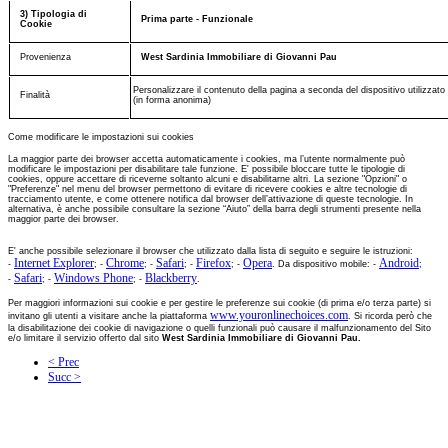
3) Tipologia di
Prima parte - Funzionale
Cookie
Provenienza
West Sardinia Immobiliare di Giovanni Pau
Personalizzare il contenuto della pagina a seconda del dispositivo utilizzato 
Finalità
(in forma anonima)
Come modificare le impostazioni sui cookies
La maggior parte dei browser accetta automaticamente i cookies, ma l’utente normalmente può
modificare le impostazioni per disabilitare tale funzione. E' possibile bloccare tutte le tipologie di
cookies, oppure accettare di riceverne soltanto alcuni e disabilitarne altri. La sezione "Opzioni" o
"Preferenze" nel menu del browser permettono di evitare di ricevere cookies e altre tecnologie di
tracciamento utente, e come ottenere notifica dal browser dell’attivazione di queste tecnologie. In
alternativa, è anche possibile consultare la sezione “Aiuto” della barra degli strumenti presente nella
maggior parte dei browser.
E' anche possibile selezionare il browser che utilizzato dalla lista di seguito e seguire le istruzioni:
Internet Explorer
Chrome
Safari
Firefox
Opera
Android
-
; -
; -
; -
; -
. Da dispositivo mobile: -
;
Safari
Windows Phone
Blackberry
-
; -
; -
.
Per maggiori informazioni sui cookie e per gestire le preferenze sui cookie (di prima e/o terza parte) si
www.youronlinechoices.com
invitano gli utenti a visitare anche la piattaforma
. Si ricorda però che
la disabilitazione dei cookie di navigazione o quelli funzionali può causare il malfunzionamento del Sito
e/o limitare il servizio offerto dal sito
West Sardinia Immobiliare di Giovanni Pau.
< Prec
Succ >