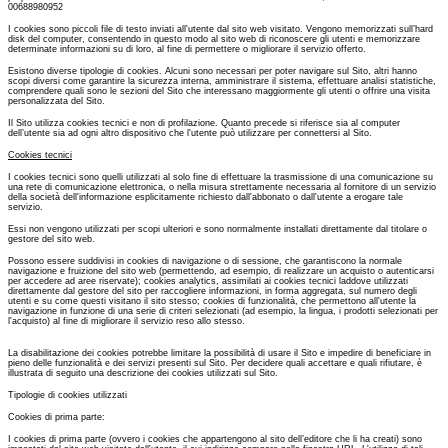
00688980952
I cookies sono piccoli file di testo inviati all'utente dal sito web visitato. Vengono memorizzati sull’hard
disk del computer, consentendo in questo modo al sito web di riconoscere gli utenti e memorizzare
determinate informazioni su di loro, al fine di permettere o migliorare il servizio offerto.
Esistono diverse tipologie di cookies. Alcuni sono necessari per poter navigare sul Sito, altri hanno
scopi diversi come garantire la sicurezza interna, amministrare il sistema, effettuare analisi statistiche,
comprendere quali sono le sezioni del Sito che interessano maggiormente gli utenti o offrire una visita
personalizzata del Sito.
Il Sito utilizza cookies tecnici e non di profilazione. Quanto precede si riferisce sia al computer
dell’utente sia ad ogni altro dispositivo che l'utente può utilizzare per connettersi al Sito.
Cookies tecnici
I cookies tecnici sono quelli utilizzati al solo fine di effettuare la trasmissione di una comunicazione su
una rete di comunicazione elettronica, o nella misura strettamente necessaria al fornitore di un servizio
della società dell'informazione esplicitamente richiesto dall'abbonato o dall'utente a erogare tale
servizio.
Essi non vengono utilizzati per scopi ulteriori e sono normalmente installati direttamente dal titolare o
gestore del sito web.
Possono essere suddivisi in cookies di navigazione o di sessione, che garantiscono la normale
navigazione e fruizione del sito web (permettendo, ad esempio, di realizzare un acquisto o autenticarsi
per accedere ad aree riservate); cookies analytics, assimilati ai cookies tecnici laddove utilizzati
direttamente dal gestore del sito per raccogliere informazioni, in forma aggregata, sul numero degli
utenti e su come questi visitano il sito stesso; cookies di funzionalità, che permettono all'utente la
navigazione in funzione di una serie di criteri selezionati (ad esempio, la lingua, i prodotti selezionati per
l'acquisto) al fine di migliorare il servizio reso allo stesso.
La disabilitazione dei cookies potrebbe limitare la possibilità di usare il Sito e impedire di beneficiare in
pieno delle funzionalità e dei servizi presenti sul Sito. Per decidere quali accettare e quali rifiutare, è
illustrata di seguito una descrizione dei cookies utilizzati sul Sito.
Tipologie di cookies utilizzati
Cookies di prima parte:
I cookies di prima parte (ovvero i cookies che appartengono al sito dell’editore che li ha creati) sono