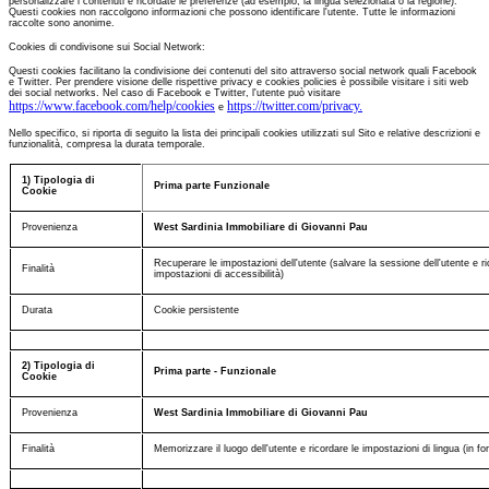
personalizzare i contenuti e ricordate le preferenze (ad esempio, la lingua selezionata o la regione).
Questi cookies non raccolgono informazioni che possono identificare l'utente. Tutte le informazioni
raccolte sono anonime.
Cookies di condivisone sui Social Network:
Questi cookies facilitano la condivisione dei contenuti del sito attraverso social network quali Facebook
e Twitter. Per prendere visione delle rispettive privacy e cookies policies è possibile visitare i siti web
dei social networks. Nel caso di Facebook e Twitter, l'utente può visitare
https://www.facebook.com/help/cookies
https://twitter.com/privacy.
e
Nello specifico, si riporta di seguito la lista dei principali cookies utilizzati sul Sito e relative descrizioni e
funzionalità, compresa la durata temporale.
1) Tipologia di
Prima parte Funzionale
Cookie
Provenienza
West Sardinia Immobiliare di Giovanni Pau
Recuperare le impostazioni dell'utente (salvare la sessione dell'utente e 
Finalità
impostazioni di accessibilità)
Durata
Cookie persistente
2) Tipologia di
Prima parte - Funzionale
Cookie
Provenienza
West Sardinia Immobiliare di Giovanni Pau
Finalità
Memorizzare il luogo dell'utente e ricordare le impostazioni di lingua (in 