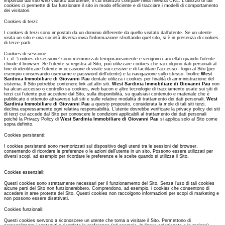
impostati dal sito web visitato dall'utente, il cui indirizzo compare nella finestra URL. L'utilizzo di tali
cookies ci permette di far funzionare il sito in modo efficiente e di tracciare i modelli di comportamento
dei visitatori.
Cookies di terzi:
I cookies di terzi sono impostati da un dominio differente da quello visitato dall'utente. Se un utente
visita un sito e una società diversa invia l'informazione sfruttando quel sito, si è in presenza di cookies
di terze parti.
Cookies di sessione:
I c.d. ‘cookies di sessione’ sono memorizzati temporaneamente e vengono cancellati quando l’utente
chiude il browser. Se l’utente si registra al Sito, può utilizzare cookies che raccolgono dati personali al
fine di identificare l’utente in occasione di visite successive e di facilitare l'accesso - login al Sito (per
esempio conservando username e password dell’utente) e la navigazione sullo stesso. Inoltre
West
Sardinia Immobiliare di Giovanni Pau
dentale utilizza i cookies per finalità di amministrazione del
sistema. Il Sito potrebbe contenere link ad altri siti.
West Sardinia Immobiliare di Giovanni Pau
non
ha alcun accesso o controllo su cookies, web bacon e altre tecnologie di tracciamento usate sui siti di
terzi cui l’utente può accedere dal Sito, sulla disponibilità, su qualsiasi contenuto e materiale che è
pubblicato o ottenuto attraverso tali siti e sulle relative modalità di trattamento dei dati personali;
West
Sardinia Immobiliare di Giovanni Pau
a questo proposito, considerata la mole di tali siti terzi,
declina espressamente ogni relativa responsabilità. L’utente dovrebbe verificare la privacy policy dei siti
di terzi cui accede dal Sito per conoscere le condizioni applicabili al trattamento dei dati personali
poiché la Privacy Policy di
West Sardinia Immobiliare di Giovanni Pau
si applica solo al Sito come
sopra definito.
Cookies persistenti:
I cookies persistenti sono memorizzati sul dispositivo degli utenti tra le sessioni del browser,
consentendo di ricordare le preferenze o le azioni dell'utente in un sito. Possono essere utilizzati per
diversi scopi, ad esempio per ricordare le preferenze e le scelte quando si utilizza il Sito.
Cookies essenziali:
Questi cookies sono strettamente necessari per il funzionamento del Sito. Senza l'uso di tali cookies
alcune parti del Sito non funzionerebbero. Comprendono, ad esempio, i cookies che consentono di
accedere in aree protette del Sito. Questi cookies non raccolgono informazioni per scopi di marketing e
non possono essere disattivati.
Cookies funzionali:
Questi cookies servono a riconoscere un utente che torna a visitare il Sito. Permettono di