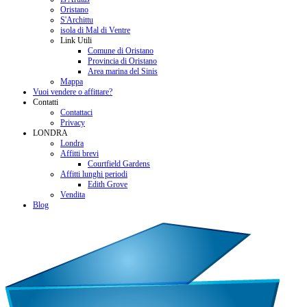
Oristano
S'Archittu
isola di Mal di Ventre
Link Utili
Comune di Oristano
Provincia di Oristano
Area marina del Sinis
Mappa
Vuoi vendere o affittare?
Contatti
Contattaci
Privacy
LONDRA
Londra
Affitti brevi
Courtfield Gardens
Affitti lunghi periodi
Edith Grove
Vendita
Blog