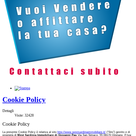
Cookie Policy
Dettagli
Visite: 32428
Cookie Policy
La presente Cookie Policy è relativa al sito
http://www.westsardiniaimmobiliare.it/
(“Sito”)
gestito e
di
proprietà d
i
West Sardinia Immobiliare di Giovanni Pau
Via San Simaco, 55 09170 Oristano. P.Iva: