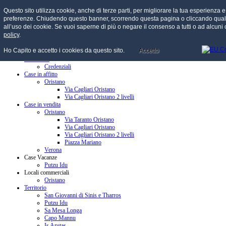
Questo sito utilizza cookie, anche di terze parti, per migliorare la tua esperienza e o
preferenze. Chiudendo questo banner, scorrendo questa pagina o cliccando qua
all’uso dei cookie. Se vuoi saperne di più o negare il consenso a tutti o ad alcuni
policy
.
menu
Ho Capito e accetto i cookies da questo sito.
Accetto
Home
Chi Siamo
Credenziali
Case in affitto
Oristano
Via Cagliari Oristano
Via Cagliari Oristano 2 livelli
Case in vendita
Oristano
Via Taranto Oristano
Via Cagliari Oristano
Via Cagliari Oristano 2 livelli
Piazza Mariano
Verona
Case Vacanze
Putzu Idu
Locali commerciali
Oristano
Territorio
San Giovanni di Sinis e Tharros
Putzu Idu
Sa Mesa Longa
Capo Mannu
Is Arutas