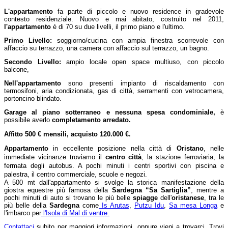
L'appartamento
fa parte di piccolo e nuovo residence in gradevole
contesto residenziale. Nuovo e mai abitato, costruito nel 2011,
l'appartamento
è di 70 su due livelli, il primo piano e l'ultimo.
Primo Livello:
soggiorno/cucina con ampia finestra scorrevole con
affaccio su terrazzo, una camera con affaccio sul terrazzo, un bagno.
Secondo Livello:
ampio locale open space multiuso, con piccolo
balcone,
Nell'appartamento
sono presenti impianto di riscaldamento con
termosifoni, aria condizionata, gas di città, serramenti con vetrocamera,
portoncino blindato.
Garage al piano sotterraneo e nessuna spesa condominiale,
è
p
ossibile averlo
completamento arredato.
Affitto 500 € mensili, acquisto 120.000 €.
Appartamento
in eccellente posizione nella città di
Oristano
, nelle
immediate vicinanze troviamo il
centro città
, la stazione ferroviaria, la
fermata degli autobus. A pochi minuti i centri sportivi con piscina e
palestra, il centro commerciale, scuole e negozi.
A 500 mt dall'appartamento si svolge la storica manifestazione della
giostra equestre più famosa della
Sardegna “Sa Sartiglia”
, mentre a
pochi minuti di auto si trovano le più belle
spiagge
dell'
oristanese
, tra le
più belle della
Sardegna
come
Is Arutas
,
Putzu Idu
,
Sa mesa Longa
e
l'imbarco per
l'Isola di Mal di ventre.
Contattaci
subito per maggiori informazioni, oppure vieni a trovarci. Trovi