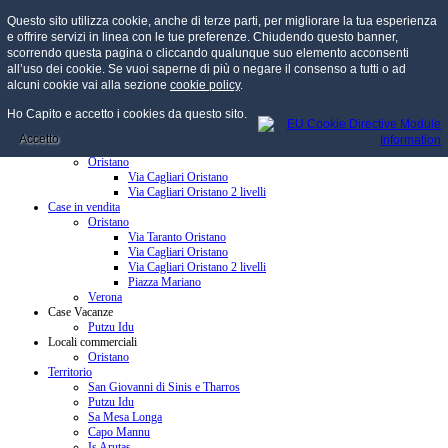
Questo sito utilizza cookie, anche di terze parti, per migliorare la tua esperienza
e offrire servizi in linea con le tue preferenze. Chiudendo questo banner,
scorrendo questa pagina o cliccando qualunque suo elemento acconsenti
all’uso dei cookie. Se vuoi saperne di più o negare il consenso a tutti o ad
menu
alcuni cookie vai alla sezione
cookie policy
.
Home
Ho Capito e accetto i cookies da questo sito.
Chi Siamo
Credenziali
Accetto
Case in affitto
Oristano
Via Cagliari Oristano
Via Cagliari Oristano 2 livelli
Case in vendita
Oristano
Via Taranto Oristano
Via Cagliari Oristano
Via Cagliari Oristano 2 livelli
Piazza Mariano
Verona
Case Vacanze
Putzu Idu
Locali commerciali
Oristano
Territorio
San Giovanni di Sinis e Tharros
Putzu Idu
Sa Mesa Longa
Capo Mannu
Is Arutas