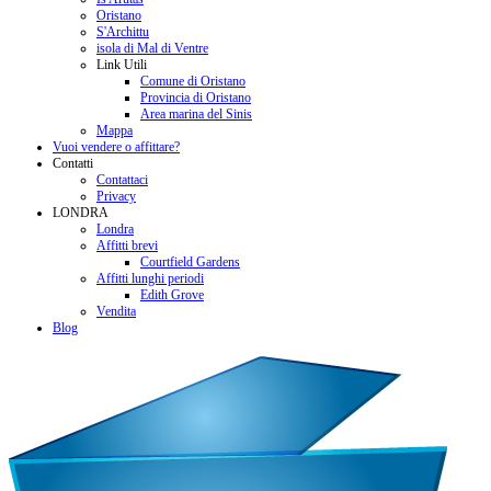
Oristano
S'Archittu
isola di Mal di Ventre
Link Utili
Comune di Oristano
Provincia di Oristano
Area marina del Sinis
Mappa
Vuoi vendere o affittare?
Contatti
Contattaci
Privacy
LONDRA
Londra
Affitti brevi
Courtfield Gardens
Affitti lunghi periodi
Edith Grove
Vendita
Blog